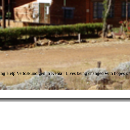
ting Help Verloskundigen in Kenia
Lives being changed with hopes of 